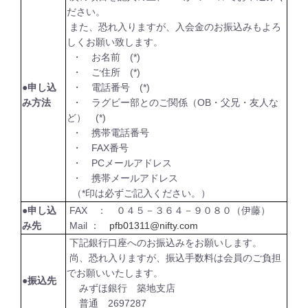
ださい。
また、恐れ入りますが、入会金のお振込みもよろ
しくお願い致します。
・ お名前 (*)
・ ご住所 (*)
●申し込
・ 電話番号 (*)
み方法
・ ラグビー部とのご関係（OB・父兄・友人な
ど） (*)
・ 携帯電話番号
・ FAX番号
・ PCメールアドレス
・ 携帯メールアドレス
（*印は必ずご記入ください。）
●申し込
FAX ： ０４５－３６４－９０８０（伊藤）
み先
Mail ：
pfb01311@nifty.com
下記銀行口座へのお振込みをお願いします。
尚、恐れ入りますが、振込手数料は会員のご負担
でお願いいたします。
●振込先
みずほ銀行 築地支店
普通 2697287