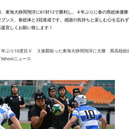
勝、東海大静岡翔洋に61対12で勝利し、４年ぶりに春の県総体優
セブンス、春総体と3冠達成です。感謝の気持ちと楽しむ心を忘れ
応援宜しくお願い致します！
４年ぶり10度目Ｖ　３連覇狙った東海大静岡翔洋に大勝　県高校総
Yahoo!ニュース