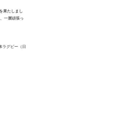
勝を果たしまし
ず、一層頑張っ
体ラグビー（日