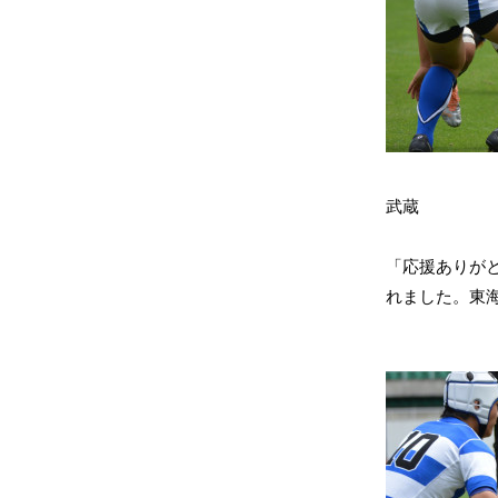
武蔵
「応援ありが
れました。
東