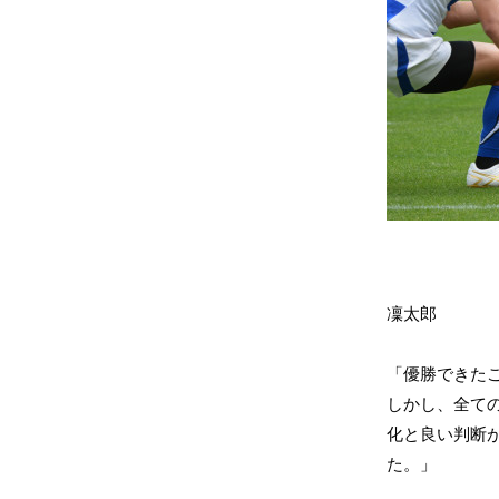
凜太郎
「優勝できた
しかし、全て
化と良い判断
た。」